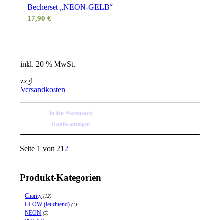
Becherset „NEON-GELB“
17,90
€
inkl. 20 % MwSt.
zzgl.
Versandkosten
In den Warenkorb
Details anzeigen
Seite 1 von 2
1
2
Produkt-Kategorien
Charity
(12)
GLOW (leuchtend)
(1)
NEON
(5)