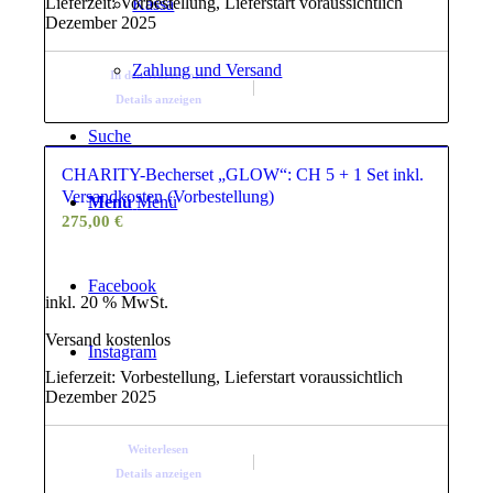
Lieferzeit:
Vorbestellung, Lieferstart voraussichtlich
Kassa
Dezember 2025
Zahlung und Versand
In den Warenkorb
Details anzeigen
Suche
CHARITY-Becherset „GLOW“: CH 5 + 1 Set inkl.
Versandkosten (Vorbestellung)
Menü
Menü
275,00
€
Facebook
inkl. 20 % MwSt.
Versand kostenlos
Instagram
Lieferzeit:
Vorbestellung, Lieferstart voraussichtlich
Dezember 2025
Weiterlesen
Details anzeigen