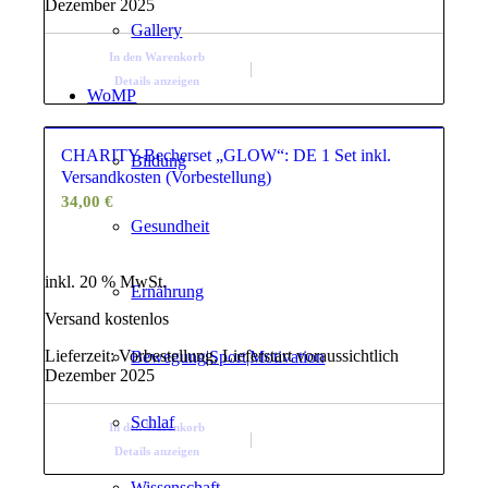
Dezember 2025
Gallery
In den Warenkorb
Details anzeigen
WoMP
CHARITY-Becherset „GLOW“: DE 1 Set inkl.
Bildung
Versandkosten (Vorbestellung)
34,00
€
Gesundheit
inkl. 20 % MwSt.
Ernährung
Versand kostenlos
Lieferzeit:
Vorbestellung, Lieferstart voraussichtlich
Bewegung|Sport|Motivation
Dezember 2025
Schlaf
In den Warenkorb
Details anzeigen
Wissenschaft