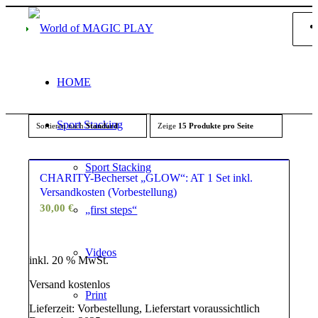
HOME
Sport Stacking
Sortieren nach
Standard
Zeige
15 Produkte pro Seite
Sport Stacking
CHARITY-Becherset „GLOW“: AT 1 Set inkl.
Versandkosten (Vorbestellung)
30,00
€
„first steps“
Videos
inkl. 20 % MwSt.
Versand kostenlos
Print
Lieferzeit:
Vorbestellung, Lieferstart voraussichtlich