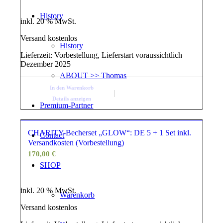
History
inkl. 20 % MwSt.
Versand kostenlos
History
Lieferzeit:
Vorbestellung, Lieferstart voraussichtlich
Dezember 2025
ABOUT >> Thomas
In den Warenkorb
Details anzeigen
Premium-Partner
CHARITY-Becherset „GLOW“: DE 5 + 1 Set inkl.
Contact
Versandkosten (Vorbestellung)
170,00
€
SHOP
inkl. 20 % MwSt.
Warenkorb
Versand kostenlos