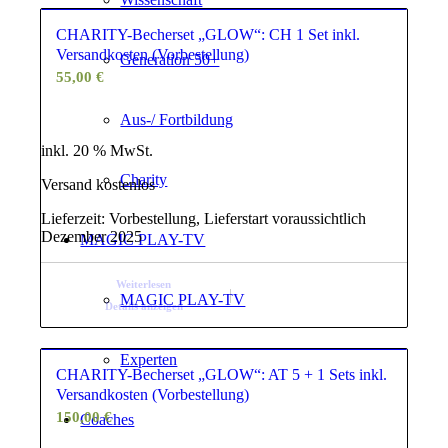
CHARITY-Becherset „GLOW“: CH 1 Set inkl.
Versandkosten (Vorbestellung)
Generation 50+
55,00
€
Aus-/ Fortbildung
inkl. 20 % MwSt.
Charity
Versand kostenlos
Lieferzeit:
Vorbestellung, Lieferstart voraussichtlich
Dezember 2025
MAGIC PLAY-TV
Weiterlesen
MAGIC PLAY-TV
Details anzeigen
Experten
CHARITY-Becherset „GLOW“: AT 5 + 1 Sets inkl.
Versandkosten (Vorbestellung)
150,00
€
Coaches