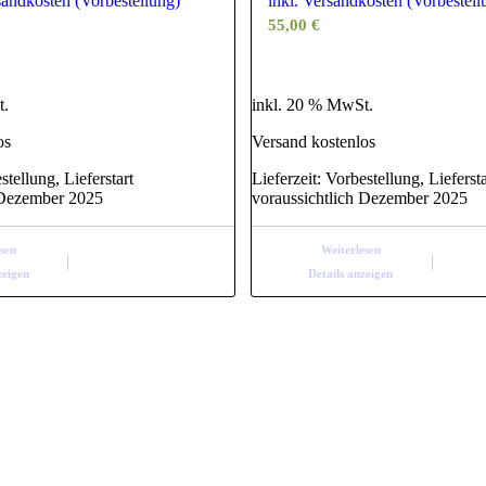
rsandkosten (Vorbestellung)
inkl. Versandkosten (Vorbestell
55,00
€
t.
inkl. 20 % MwSt.
os
Versand kostenlos
stellung, Lieferstart
Lieferzeit:
Vorbestellung, Liefersta
 Dezember 2025
voraussichtlich Dezember 2025
esen
Weiterlesen
zeigen
Details anzeigen