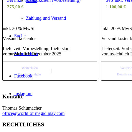
Set inkl. Versandkosten (Vorbestellung)
Sets inkl. Ve
Kassa
275,00
€
1.100,00
€
Zahlung und Versand
inkl. 20 % MwSt.
inkl. 20 % MwS
Suche
Versand kostenlos
Versand kostenl
Lieferzeit:
Vorbestellung, Lieferstart
Lieferzeit:
Vorbe
Menü
Menü
voraussichtlich Dezember 2025
voraussichtlich
Weiterlesen
Weiterl
Details anzeigen
Details an
Facebook
Instagram
Kontakt
Thomas Schumacher
office@world-of-magic-play.com
RECHTLICHES