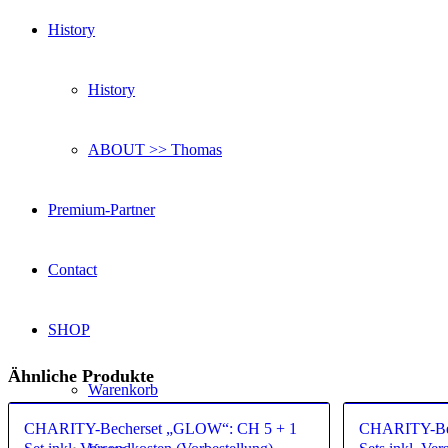
History
History
ABOUT >> Thomas
Premium-Partner
Contact
SHOP
Ähnliche Produkte
Warenkorb
CHARITY-Becherset „GLOW“: CH 5 + 1
CHARITY-Bec