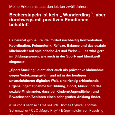
Meine Erkenntnis aus den letzten zwölf Jahren:
„
“
Becherstapeln ist kein
Wunderding
, aber
durchwegs mit positiven Emotionen
behaftet!
Es bereitet große Freude, fördert nachhaltig Konzentration,
Koordination, Feinmotorik, Reflexe, Balance und das soziale
Miteinander auf spielerische Art und Weise – …es wird gern
im Bildungswesen, wie auch in der Sport- und Musikwelt
eingesetzt!
„Sport Stacking“ dient aber auch als präventive Maßnahme
gegen Verletzungsgefahr und ist in der heutigen
unverzichtbaren digitalen Welt, eine richtig erfrischende
Ergänzungsmaßnahme für Bildung, Sport, Musik und das
soziale Miteinander, dass bei Kindern/Jugendlichen und
Erwachsenen/Senioren einen sehr großen Anklang findet.
(Bild von li.nach re.: Ex-Ski-Profi Thomas Sykora, Thomas
Schumacher / CEO „Magic Play“ / Bürgermeister von Pasching