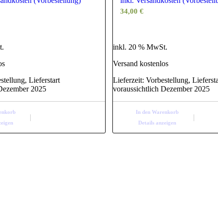
rsandkosten (Vorbestellung)
inkl. Versandkosten (Vorbestell
34,00
€
t.
inkl. 20 % MwSt.
os
Versand kostenlos
stellung, Lieferstart
Lieferzeit:
Vorbestellung, Liefersta
 Dezember 2025
voraussichtlich Dezember 2025
enkorb
In den Warenkorb
zeigen
Details anzeigen