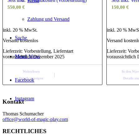
Sets inkl. Versandkosten (Vorbestellung)
Sets inkl. Ve
Kassa
550,00
€
150,00
€
Zahlung und Versand
inkl. 20 % MwSt.
inkl. 20 % MwS
Suche
Versand kostenlos
Versand kostenl
Lieferzeit:
Vorbestellung, Lieferstart
Lieferzeit:
Vorbe
Menü
Menü
voraussichtlich Dezember 2025
voraussichtlich
Weiterlesen
In den War
Details anzeigen
Details an
Facebook
Instagram
Kontakt
Thomas Schumacher
office@world-of-magic-play.com
RECHTLICHES