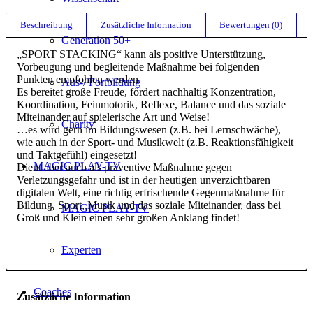
Beschreibung
Zusätzliche Information
Bewertungen (0)
Generation 50+
„SPORT STACKING“ kann als positive Unterstützung,
Vorbeugung und begleitende Maßnahme bei folgenden
Punkten empfohlen werden.
Aus-/ Fortbildung
Es bereitet große Freude, fördert nachhaltig Konzentration,
Koordination, Feinmotorik, Reflexe, Balance und das soziale
Miteinander auf spielerische Art und Weise!
Charity
…es wird gern im Bildungswesen (z.B. bei Lernschwäche),
wie auch in der Sport- und Musikwelt (z.B. Reaktionsfähigkeit
und Taktgefühl) eingesetzt!
MAGIC PLAY-TV
Dient aber auch als präventive Maßnahme gegen
Verletzungsgefahr und ist in der heutigen unverzichtbaren
digitalen Welt, eine richtig erfrischende Gegenmaßnahme für
Bildung, Sport, Musik und das soziale Miteinander, dass bei
MAGIC PLAY-TV
Groß und Klein einen sehr großen Anklang findet!
Experten
Coaches
Zusätzliche Information