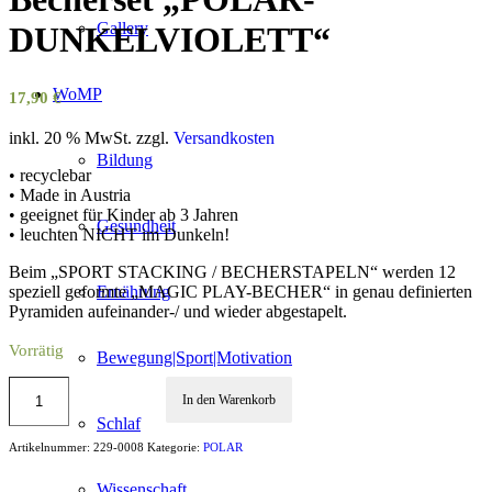
Gallery
DUNKELVIOLETT“
WoMP
17,90
€
inkl. 20 % MwSt.
zzgl.
Versandkosten
Bildung
• recyclebar
• Made in Austria
• geeignet für Kinder ab 3 Jahren
Gesundheit
• leuchten NICHT im Dunkeln!
Beim „SPORT STACKING / BECHERSTAPELN“ werden 12
speziell geformte „MAGIC PLAY-BECHER“ in genau definierten
Ernährung
Pyramiden aufeinander-/ und wieder abgestapelt.
Vorrätig
Bewegung|Sport|Motivation
In den Warenkorb
Schlaf
Artikelnummer:
229-0008
Kategorie:
POLAR
Wissenschaft