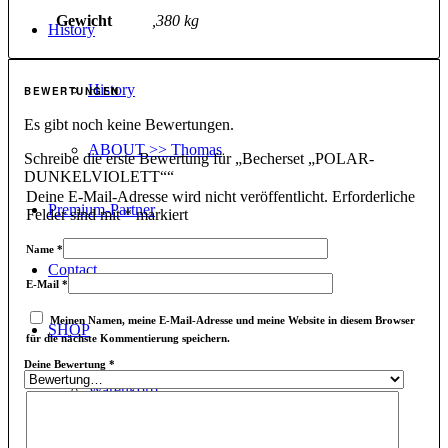
Gewicht
,380 kg
History
History
BEWERTUNGEN
Es gibt noch keine Bewertungen.
ABOUT >> Thomas
Schreibe die erste Bewertung für „Becherset „POLAR-
DUNKELVIOLETT““
Deine E-Mail-Adresse wird nicht veröffentlicht.
Erforderliche
Premium-Partner
Felder sind mit
*
markiert
Name
*
Contact
E-Mail
*
Meinen Namen, meine E-Mail-Adresse und meine Website in diesem Browser
SHOP
für die nächste Kommentierung speichern.
Deine Bewertung
*
Warenkorb