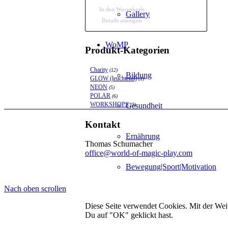
In den Warenkorb
Gallery
Details anzeigen
WoMP
Produkt-Kategorien
Charity
(12)
Bildung
GLOW (leuchtend)
(1)
NEON
(5)
POLAR
(6)
WORKSHOPS
Gesundheit
(3)
Kontakt
Ernährung
Thomas Schumacher
office@world-of-magic-play.com
Bewegung|Sport|Motivation
Nach oben scrollen
Schlaf
Diese Seite verwendet Cookies. Mit der We
Du auf "OK" geklickt hast.
Wissenschaft