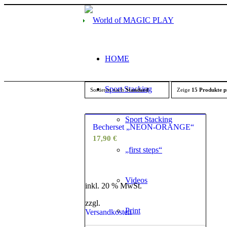
HOME
Sport Stacking
Sortieren nach
Standard
Zeige
15 Produkte p
Sport Stacking
5.00
Becherset „NEON-ORANGE“
17,90
€
„first steps“
Videos
inkl. 20 % MwSt.
zzgl.
Print
Versandkosten